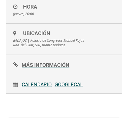
Paul Hindemith. Música de cámara n.º 1, op.24 (1922)
HORA
Johann Sebastian Bach. Concierto de Brandeburgo n.º 2 en fa
(Jueves) 20:00
mayor, BWV1047 (1721)
Paul Hindemith. Música de cámara n.º 2, op.36 (1922)
UBICACIÓN
BADAJOZ | Palacio de Congresos Manuel Rojas
Rda. del Pilar, S/N, 06002 Badajoz
MÁS INFORMACIÓN
CALENDARIO
GOOGLECAL