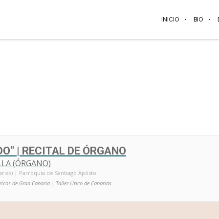
INICIO
BIO
O" | RECITAL DE ÓRGANO
LLA (ÓRGANO)
rias) | Parroquia de Santiago Apóstol
ricos de Gran Canaria | Taller Lírico de Canarias