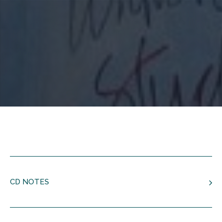
Concierto No, 2 El Verano (Op. 8. Rv 315)
1-4
Allegro Ma Non Molto
1-5
Adagio
1-6
Presto
Concierto No, 3 El Otoño (Op. 8. Rv 293)
1-7
Allegro
1-8
Adagio Molto
1-9
Allegro
Concierto No, 4 El Invierno (Op.
8
. Rv 294)
1-10
Allegro
CD NOTES
1-11
Largo