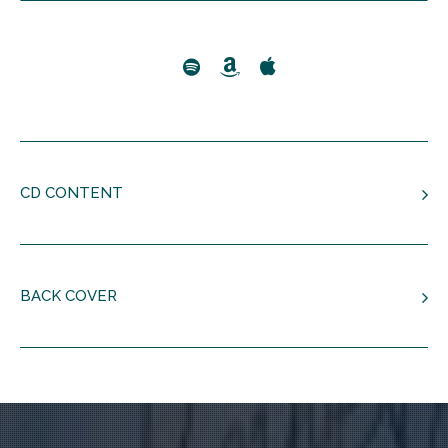
CD CONTENT
CD 1 –
Antonio Vivaldi | “Las Cuatro Estaciones”
Con
cierto No, 1 La Primavera (Op. 8. Rv 269)
BACK COVER
1-1
Allegro
1-2
Largo E Pianissimo
1-3
Allegro