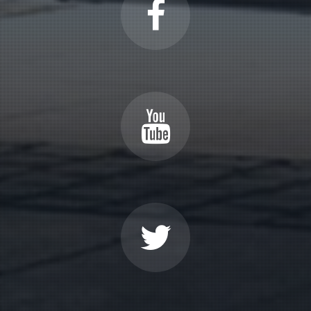
2-9
Llega El Calor
2-10
El Cuco
2-11
La Tórtola Y El Jilguero
2-12
Viento Sur
2-13
Viento Norte
2-14
Queja
2-15
Revuelta Impetuosa
2-16
Las Moscas Y Los Moscones
2-17
Rayos Y Granizo
Concierto No, 3 El Otoño (Op. 8.
Rv
293)
2-18
El Pueblo Celebra
2-19
Un Borracho