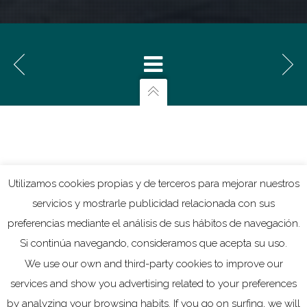
2-20
Un Sitio Para Descansar
2-21
El Sueño
2-22
Los Cazadores
2-23
Un Ciervo
2-24
Huida
2-25
Cae Al Suelo
2-26
Escape
Utilizamos cookies propias y de terceros para mejorar nuestros
Concierto No, 4 El Invierno (Op. 8. Rv 294)
servicios y mostrarle publicidad relacionada con sus
preferencias mediante el análisis de sus hábitos de navegación.
2-27
Todo Se Congela
Si continúa navegando, consideramos que acepta su uso.
2-28
Un Viento Rebelde
We use our own and third-party cookies to improve our
2-29
Chasquido De Pies
services and show you advertising related to your preferences
by analyzing your browsing habits. If you go on surfing, we will