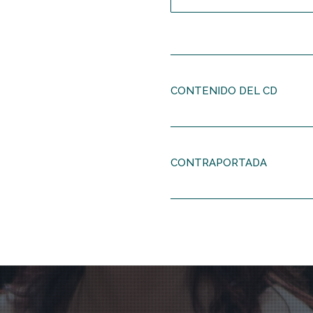
CONTENIDO DEL CD
Manuel de Falla
(1876-1
Concerto for Harpsichord, Fl
1. I. Allegro
CONTRAPORTADA
2. II. Lento (giubiloso ed energi
3. III. Vivace (flessibile, scherza
Francis Poulenc
(1899-1
Concert champêtre, FP 49
4. I. Allegro molto
5. II. Andante
6. III. Finale: Presto