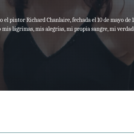
Salvador Bacarisse
(189
o el pintor Richard Chanlaire, fechada el 10 de mayo de 
Concerto pour clavecin et pe
 mis lágrimas, mis alegrías, mi propia sangre, mi verdad
7. I. Allegro con brio
8. II. Grave
9. III. Allegro
* World Premiere Recording