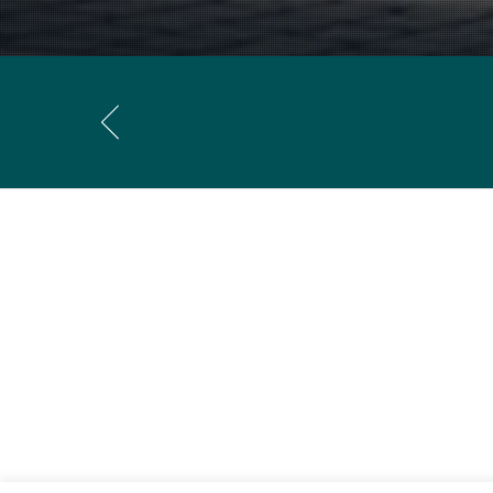
El presente disco, además de incluir tres conciertos p
Los conciertos de Falla y Poulenc han sido compues
redescubrimiento de muchas músicas de los siglos xv
inspiración para los músicos del siglo xx.
El
Concert champêtre
de Poulenc se sitúa en la inm
Falla, podemos leer la siguiente dedicatoria autógra
Poulenc”.
Los tres conciertos comparten una estética neoclásic
música hispánica; Poulenc evoca el Barroco francés;
Ofrecemos a continuación, siguiendo el orden cronológi
Compuesto en Granada entre 1923 y 1926, el
Concerto
Manuel de Falla ha inspirado, desde su estreno hasta nu