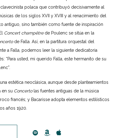
 clavecinista polaca que contribuyó decisivamente al
icas de los siglos XVII y XVIII y al renacimiento del
o antiguo, sino también como fuente de inspiración
El
Concert champêtre
de Poulenc se sitúa en la
ncerto
de Falla. Así, en la partitura orquestal del
e a Falla, podemos leer la siguiente dedicatoria
s: “Para usted, mi querido Falla, este hermanito de su
lenc”.
una estética neoclásica, aunque desde planteamientos
za en su
Concerto
las fuentes antiguas de la música
roco francés; y Bacarisse adopta elementos estilísticos
os años 1920.