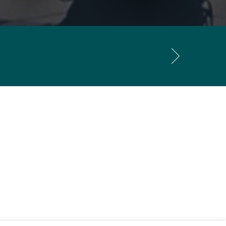
tos:
polaca que contribuyó decisivamente al
iguo, sino también como fuente de
tal del
Concert
de Poulenc perteneciente a
to de su tan magnífico
Concerto
. Fr.
 su
Concerto
las fuentes antiguas de la
 de los años 1920.
cal de las tres obras.
Violoncello
(título original de la obra) de
sos. Así lo atestigua, por ejemplo,