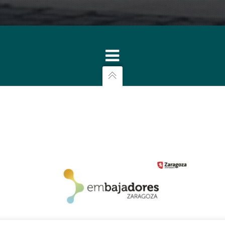
ara clave compuestos en el siglo xx, ofrece sugerentes entrelazamien
tos ambos para Wanda Landowska (1879-1959), la gran clavecinista 
ii y xviii y al renacimiento del clave, no sólo como instrumento ant
ediata descendencia del
Concerto
de Falla. Así, en la partitura orques
fa del compositor francés: “Para usted, mi querido Falla, este hermani
a, aunque desde planteamientos diferentes: Falla explora y utiliza en
 y Bacarisse adopta elementos estilísticos propios del neoclasicismo
co de su composición, detalles sobre la historia y el contenido musi
per Clavicembalo (o pianoforte), Flauto, Oboe, Clarinetto, Violino e 
estros días, la admiración y el constante interés de músicos y estudio