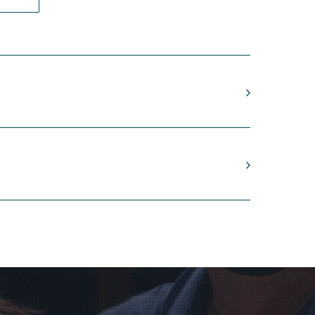
946)
ute, Oboe, Clarinet, Violin and Cello
*
co)
ndo)
963)