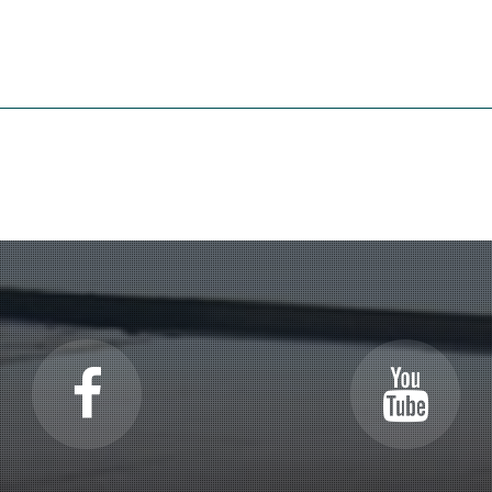
idad
araninfo de la Universidad de Granada con ocasión del centenario del
ción sustancial que ofrecen las últimas obras de Falla fue el norte 
stintas rutas condujeron a un único punto final de convergencia admira
adísimo grado de perfección estilística y espiritual en el que culmina 
gisterio estético de éste sobre los compositores del Grupo de los Oc
 y Rodolfo Halffter y Salvador Bacarisse (1898-1963). Podemos destaca
, concisión formal, economía de la materia sonora y de los medios m
ancés contemporáneo de Bacarisse, si bien su estilo musical fue infl
alla con quien mantuvo una cálida relación de amistad y mutua admir