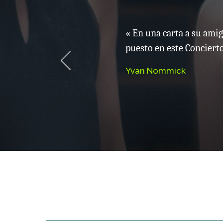
con su
« En una carta a su amig
de Don
puesto en este Concierto
e Pedro de
Yvan Nommick
do editada
 Biblioteca