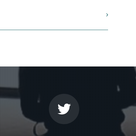
 nacimiento de Manuel de Falla (1876-
de los caminos que emprendimos. Cada cual
tiva:
El retablo de maese Pedro
y el
la experiencia falliana”. La referencia a
El
ho de la Generación musical del 27, al
r, dentro de los rasgos estilísticos de los
usicales, nacionalismo de vocación
uido principalmente por Debussy, Satie,
ación artística.