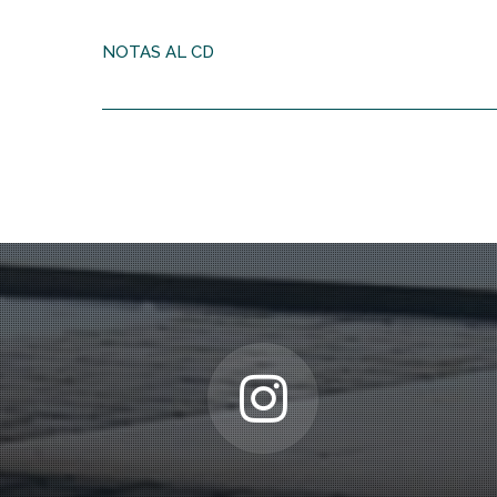
NOTAS AL CD
Tres miradas al pasado desde la modern
En 1976, en una lección magistral pronunciada en el P
1946), el compositor Rodolfo Halffter declaró: “La lec
siguió por el suyo propio. Pero lo cierto es que las di
Concerto
para clave, los dos pilares que señalan el elev
retablo
y al
Concerto
de Falla remite claramente al ma
que pertenecieron, en particular, los hermanos Ernesto
miembros del Grupo, los siguientes: técnica depurada
universalista.
En cuanto a Francis Poulenc (1899-1963), compositor fr
Ravel y Stravinsky, amaba profundamente la música de F